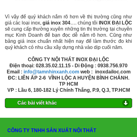
Vì vậy để quý khách nắm rõ hơn về thị trường cũng như
giá các loại inox,
giá inox 304
…. chúng tôi
INOX ĐẠI LỘC
sẽ cung cấp thường xuyên những tin thị trường tại chuyên
mục Kinh Doanh để bạn đọc dễ nắm rõ hơn. Cũng như
bảng giá inox chuẩn nhất hiện nay để làm thước đo khi
quý khách có nhu cầu xây dựng nhà vào dịp cuối năm.
CÔNG TY NỘI THẤT INOX ĐẠI LỘC
Điện thoại:
028.35.02.11.15
- Di Động :
0938.756.970
Email :
info@tamnhinxanh.com
web : inoxdailoc.com
ĐC: LIÊN ẤP 2-6 VĨNH LỘC A HUYỆN BÌNH CHÁNH.
TP HCM
VP : Lầu 6, 180-182 Lý Chính Thắng, P.9, Q.3, TP.HCM
Các bài viết khác
CÔNG TY TNHH SẢN XUẤT NỘI THẤT