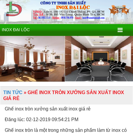
INOX ĐẠI LỘC
TIN TỨC
» GHẾ INOX TRÒN XƯỞNG SẢN XUẤT INOX
GIÁ RẺ
Ghế inox tròn xưởng sản xuất inox giá rẻ
Đăng lúc: 02-12-2019 09:54:21 PM
Ghế inox tròn là một trong những sản phẩm làm từ inox có