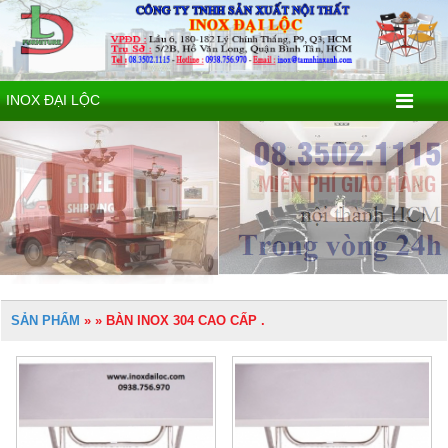
INOX ĐẠI LỘC
SẢN PHẨM
»
» BÀN INOX 304 CAO CẤP .