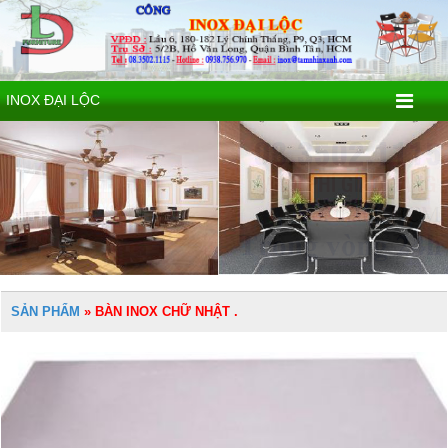
INOX ĐẠI LỘC
SẢN PHẨM
»
BÀN INOX CHỮ NHẬT .