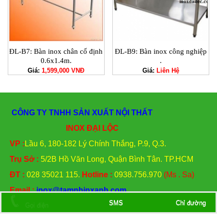
ĐL-B7: Bàn inox chân cố định
ĐL-B9: Bàn inox công nghiệp
0.6x1.4m.
.
Giá:
1,599,000 VNĐ
Giá:
Liên Hệ
CÔNG TY TNHH SẢN XUẤT NỘI THẤT
INOX ĐẠI LỘC
VP :
Lầu 6, 180-182 Lý Chính Thắng, P.9, Q.3.
Trụ Sở :
5/2B Hồ Văn Long, Quận Bình Tân. TP.HCM
ĐT
:
028 35021 115.
Hotline :
0938.756.970
(Ms . Sa)
Email :
inox@tamnhinxanh.com
SMS
Chỉ đường
Gọi điện