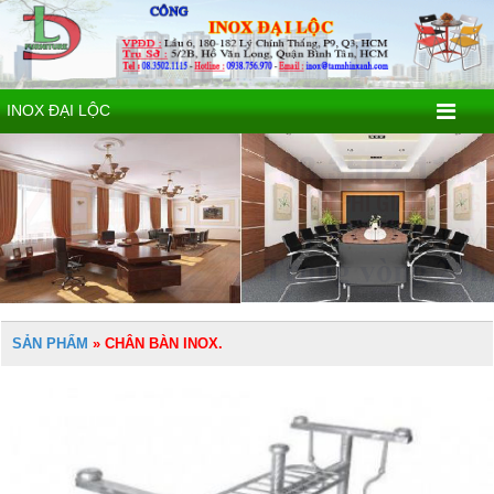
INOX ĐẠI LỘC
SẢN PHẨM
»
CHÂN BÀN INOX.