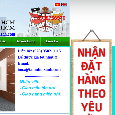
0938756970
 Tức
Tuyển Dụng
Liên Hệ
Liên hệ: (028) 3502. 1115
Để được giá tốt nhất!!!!
Email:
inox@tamnhinxanh.com
.................................
Nhân viên :
- Giao mẫu tận nơi.
- Giao hàng miễn phí.