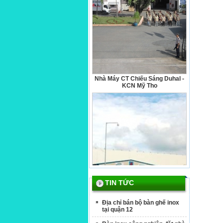
ĐL-B5A: Bàn tròn Hwata 1,2m,
LOẠI TỐT.
Nhà Máy CT Chiếu Sáng Duhal -
KCN Mỹ Tho
ĐL-B8A: Bàn inox 304 đường
kính 1,4m cao cấp .
TIN TỨC
Địa chỉ bán bộ bàn ghế inox
Nhà Máy Đạm Phú Mỹ - Vũng Tàu
tại quận 12