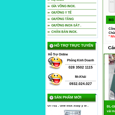
<<
GÍA VÕNG INOX.
GIƯỜNG Y TẾ
GIƯỜNG TẦNG
Mô 
GIƯỜNG INOX-SẮT .
Côn
CHÂN BÀN INOX.
Chún
* Nh
HỖ TRỢ TRỰC TUYẾN
Cá
Hỗ Trợ Online
Phòng Kinh Doanh
028 3502 1115
Mr.Khải
0932.024.027
SẢN PHẨM MỚI
ĐL-GI
vải m