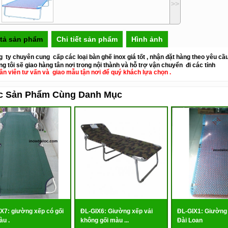
>>
tả sản phẩm
Chi tiết sản phẩm
Hình ảnh
g ty chuyên cung
c
ấp các loại bàn ghế inox giá tốt , nhận đặt hàng theo yêu cầ
g tôi sẽ giao hàng tân nơi trong nội thành và hỗ trợ vận chuyển đi các tỉnh
ân viên tư vấn và giao mẫu tận nơi để quý khách lựa chọn .
c Sản Phẩm Cùng Danh Mục
X7: giường xếp có gối
ĐL-GIX6: Giường xếp vải
ĐL-GIX1: Giường
àu .
không gối màu ...
Đài Loan