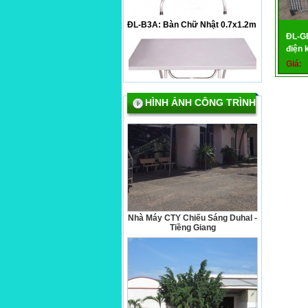
ĐL-B3A: Bàn Chữ Nhật 0.7x1.2m
ĐL-GI
điện 
Giá:
HÌNH ẢNH CÔNG TRÌNH
ĐL-B3D: Bàn Chữ Nhật
0.7x1.2m,loại tốt.
Nhà Máy CTY Chiếu Sáng Duhal -
Tiềng Giang
ĐL-B4C: Bàn tròn inox xếp
1.2m.loại tốt.