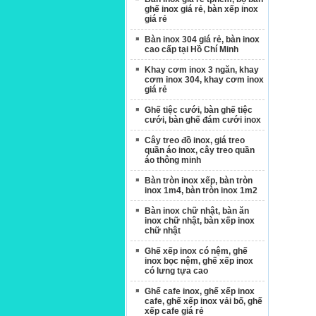
ghế inox giá rẻ, bàn xếp inox
giá rẻ
Bàn inox 304 giá rẻ, bàn inox
Căn Tin CTY Cổ Phần May Phong
cao cấp tại Hồ Chí Minh
G008: Ghế inox xếp 6 song .
Lan - Hóc Môn
Khay cơm inox 3 ngăn, khay
cơm inox 304, khay cơm inox
giá rẻ
Ghế tiệc cưới, bàn ghế tiệc
cưới, bàn ghế đám cưới inox
Cây treo đồ inox, giá treo
quần áo inox, cây treo quần
áo thông minh
GX26: Ghế inox xếp nệm .
Bàn tròn inox xếp, bàn tròn
inox 1m4, bàn tròn inox 1m2
Bàn inox chữ nhật, bàn ăn
inox chữ nhật, bàn xếp inox
chữ nhật
Ghế xếp inox có nệm, ghế
Chi Cục Hải Quan Long Bình Tân
inox bọc nệm, ghế xếp inox
có lưng tựa cao
Ghế cafe inox, ghế xếp inox
G10: Ghế inox xếp nệm .
cafe, ghế xếp inox vải bố, ghế
xếp cafe giá rẻ