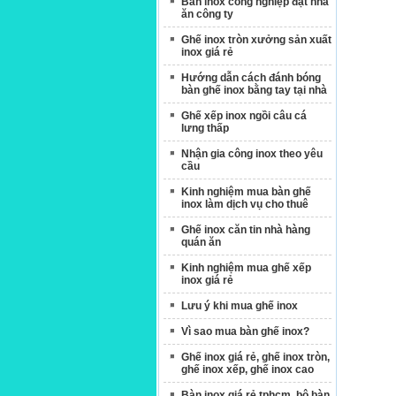
Bàn inox công nghiệp đặt nhà
ĐL-G6: Ghế inox mặt 30 cm , phi
ăn công ty
25x1,1mm.
Ghế inox tròn xưởng sản xuất
inox giá rẻ
Hướng dẫn cách đánh bóng
bàn ghế inox bằng tay tại nhà
Ghế xếp inox ngồi câu cá
lưng thấp
Nhận gia công inox theo yêu
cầu
ĐL-G07: Ghế inox có kiềng .
Kinh nghiệm mua bàn ghế
inox làm dịch vụ cho thuê
Sân Bay Tân Sơn Nhất
Ghế inox căn tin nhà hàng
quán ăn
Kinh nghiệm mua ghế xếp
inox giá rẻ
Lưu ý khi mua ghế inox
ĐL-G11B: Ghế inox đôn loại tốt.
Vì sao mua bàn ghế inox?
Ghế inox giá rẻ, ghế inox tròn,
ghế inox xếp, ghế inox cao
Bàn inox giá rẻ tphcm, bộ bàn