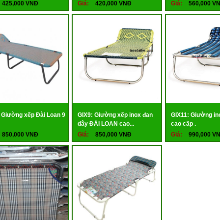
425,000 VNĐ
Giá:
420,000 VNĐ
Giá:
560,000 V
 Giường xếp Đài Loan 9
GIX9: Giường xếp inox đan
GIX11: Giường in
dây ĐÀI LOAN cao...
cao cấp .
850,000 VNĐ
Giá:
850,000 VNĐ
Giá:
990,000 V