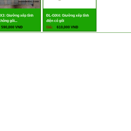
X3: Giường xếp tĩnh
ĐL-GIX4: Giường xếp tĩnh
không gối...
điện có gối
590,000 VNĐ
Giá:
610,000 VNĐ