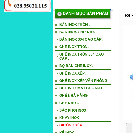
DANH MỤC SẢN PHẨM
ĐL
BÀN INOX TRÒN .
BÀN INOX CHỮ NHẬT .
BÀN INOX 304 CAO CẤP .
GHẾ INOX TRÒN .
GHẾ INOX TRÒN 304 CAO
CẤP .
BỘ BÀN GHẾ INOX.
GHẾ INOX XẾP .
GHẾ INOX XẾP VĂN PHÒNG
GHẾ INOX MẶT GỖ -CAFE
GHẾ NHÀ HÀNG
GHẾ NHỰA
SÀO PHƠI INOX
KHAY INOX
GIƯỜNG XẾP
KỆ INOX