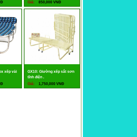
NĐ
Giá:
850,000 VNĐ
ox xếp vải
GX10: Giường xếp sắt sơn
tĩnh điện .
NĐ
Giá:
1,750,000 VNĐ