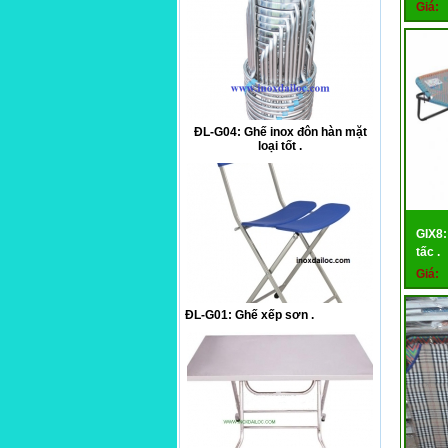
Giá:
ĐL-G04: Ghế inox đôn hàn mặt
loại tốt .
GIX8:
tấc .
Giá:
ĐL-G01: Ghế xếp sơn .