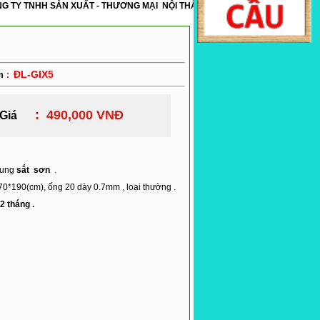
SẢN XUẤT - THƯƠNG MẠI NỘI THẤT INOX ĐẠI LỘC : chuyên sản xuất và gia cô
ĐL-GIX5
m
:
: 490,000 VNĐ
Giá
hung
sắt sơn
.
 70*190(cm), ống 20 dày 0.7mm , loại thường .
2 tháng .