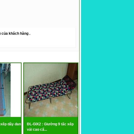
u của khách hàng .
 xếp dây đan
ĐL-GIX2 : Giường 9 tấc xếp
vải cao cấ...