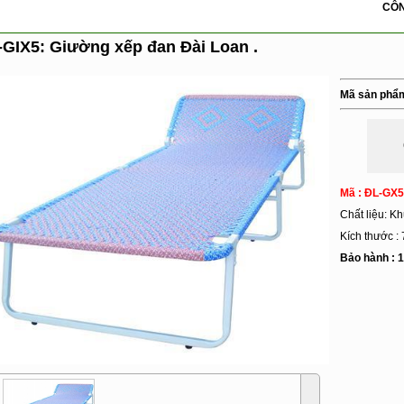
CÔNG TY TNHH 
-GIX5: Giường xếp đan Đài Loan .
Mã sản phẩ
Mã : ĐL-GX5
Chất liệu: K
Kích thước :
Bảo hành : 1